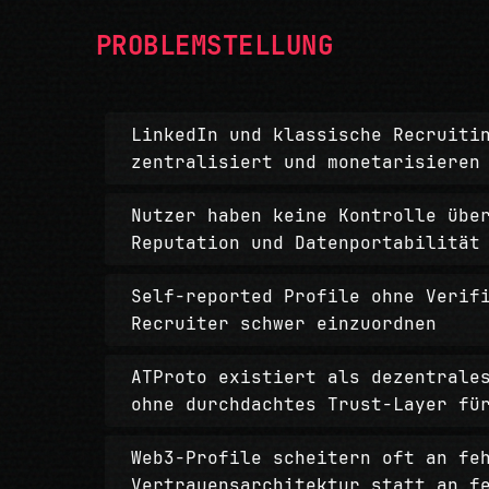
PROBLEMSTELLUNG
LinkedIn und klassische Recruiti
zentralisiert und monetarisieren
Nutzer haben keine Kontrolle übe
Reputation und Datenportabilität
Self-reported Profile ohne Verif
Recruiter schwer einzuordnen
ATProto existiert als dezentrale
ohne durchdachtes Trust-Layer fü
Web3-Profile scheitern oft an fe
Vertrauensarchitektur statt an f