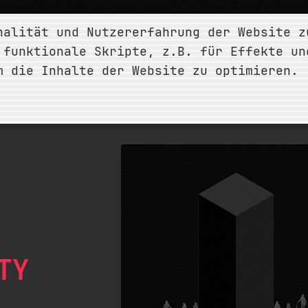
nalität und Nutzererfahrung der Website z
ÜBER
LEISTUNGEN
PROJEKTE
BLOG
 funktionale Skripte, z.B. für Effekte un
m die Inhalte der Website zu optimieren.
/
PROJEKTE
/
PROJECT SOVEREIGNTY
TY