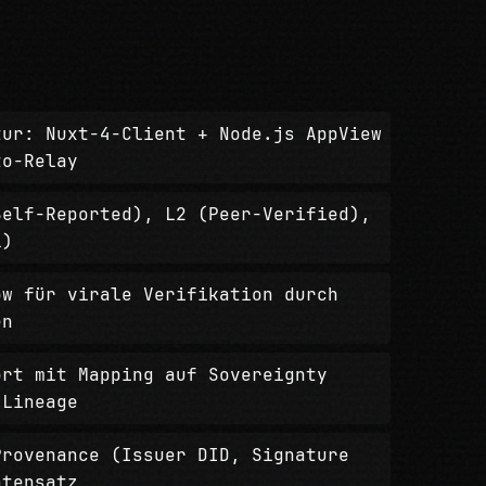
tur: Nuxt-4-Client + Node.js AppView
to-Relay
Self-Reported), L2 (Peer-Verified),
l)
ow für virale Verifikation durch
en
ort mit Mapping auf Sovereignty
 Lineage
Provenance (Issuer DID, Signature
atensatz