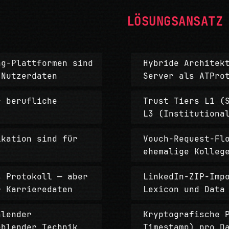
LÖSUNGSANSATZ
ng-Plattformen sind
Hybride Architek
 Nutzerdaten
Server als ATPro
r berufliche
Trust Tiers L1 (
L3 (Institutiona
ikation sind für
Vouch-Request-Fl
ehemalige Kolleg
s Protokoll — aber
LinkedIn-ZIP-Imp
r Karrieredaten
Lexicon und Data
hlender
Kryptografische 
ehlender Technik
Timestamp) pro D