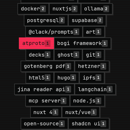
docker
nuxtjs
ollama
2
2
2
postgresql
supabase
2
2
@clack/prompts
art
1
1
atproto
bogi framework
1
1
decks
ghost
git
1
1
1
gotenberg pdf
hetzner
1
1
html5
hugo
ipfs
1
1
1
jina reader api
langchain
1
1
mcp server
node.js
1
1
nuxt 4
nuxt/vue
1
1
open-source
shadcn ui
1
1