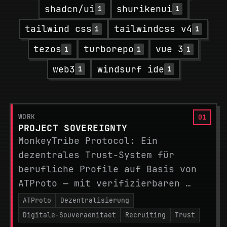
shadcn/ui
shurikenui
1
1
tailwind css
tailwindcss v4
1
1
tezos
turborepo
vue 3
1
1
1
web3
windsurf ide
1
1
WORK
PROJECT SOVEREIGNTY
MonkeyTribe Protocol: Ein
dezentrales Trust-System für
berufliche Profile auf Basis von
ATProto — mit verifizierbaren …
ATProto
Dezentralisierung
Digitale-Souveraenitaet
Recruiting
Trust