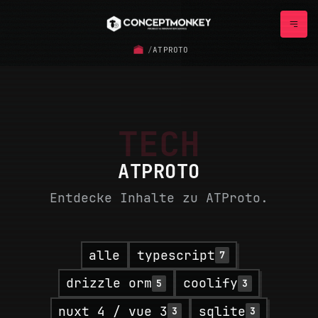
/
ATPROTO
TECH
ATPROTO
Entdecke Inhalte zu ATProto.
alle
typescript
7
drizzle orm
coolify
5
3
nuxt 4 / vue 3
sqlite
3
3