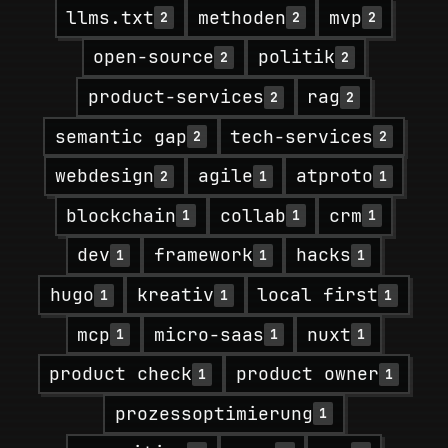
llms.txt
methoden
mvp
2
2
2
open-source
politik
2
2
product-services
rag
2
2
semantic gap
tech-services
2
2
webdesign
agile
atproto
2
1
1
blockchain
collab
crm
1
1
1
dev
framework
hacks
1
1
1
hugo
kreativ
local first
1
1
1
mcp
micro-saas
nuxt
1
1
1
product check
product owner
1
1
prozessoptimierung
1