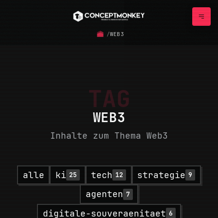
/
WEB3
TAG
WEB3
Inhalte zum Thema Web3
alle
ki
tech
strategie
25
12
9
agenten
7
digitale-souveraenitaet
6