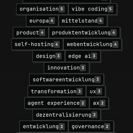
organisation
vibe coding
5
5
europa
mittelstand
4
4
product
produktentwicklung
4
4
self-hosting
webentwicklung
4
4
design
edge ai
3
3
innovation
3
softwareentwicklung
3
transformation
ux
3
3
agent experience
ax
2
2
dezentralisierung
2
entwicklung
governance
2
2