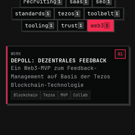
recruiting
saas
seo
1
1
1
standards
tezos
toolbelt
1
1
1
tooling
trust
web3
1
1
1
WORK
DEPOLL: DEZENTRALES FEEDBACK
Ein Web3-MVP zum Feedback-
Management auf Basis der Tezos
Blockchain-Technologie
Blockchain
Tezos
MVP
Collab