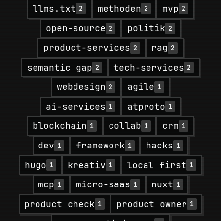
llms.txt
methoden
mvp
2
2
2
open-source
politik
2
2
product-services
rag
2
2
semantic gap
tech-services
2
2
webdesign
agile
2
1
ai-services
atproto
1
1
blockchain
collab
crm
1
1
1
dev
framework
hacks
1
1
1
hugo
kreativ
local first
1
1
1
mcp
micro-saas
nuxt
1
1
1
product check
product owner
1
1