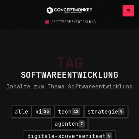
/
SOFTWAREENTWICKLUNG
TAG
SOFTWAREENTWICKLUNG
Inhalte zum Thema Softwareentwicklung
alle
ki
tech
strategie
25
12
9
agenten
7
digitale-souveraenitaet
6