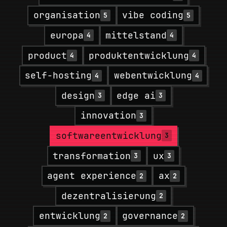
organisation
vibe coding
5
5
europa
mittelstand
4
4
product
produktentwicklung
4
4
self-hosting
webentwicklung
4
4
design
edge ai
3
3
innovation
3
softwareentwicklung
3
transformation
ux
3
3
agent experience
ax
2
2
dezentralisierung
2
entwicklung
governance
2
2