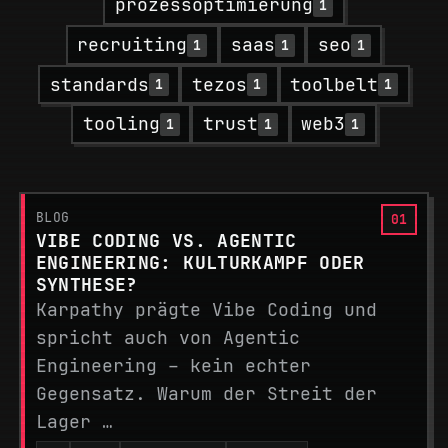
prozessoptimierung
1
recruiting
saas
seo
1
1
1
standards
tezos
toolbelt
1
1
1
tooling
trust
web3
1
1
1
BLOG
VIBE CODING VS. AGENTIC
ENGINEERING: KULTURKAMPF ODER
SYNTHESE?
Karpathy prägte Vibe Coding und
spricht auch von Agentic
Engineering – kein echter
Gegensatz. Warum der Streit der
Lager …