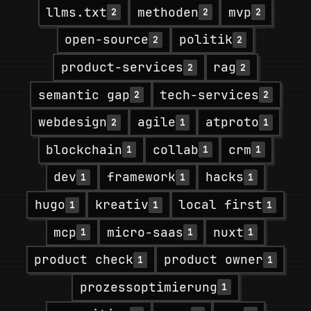
llms.txt
methoden
mvp
2
2
2
open-source
politik
2
2
product-services
rag
2
2
semantic gap
tech-services
2
2
webdesign
agile
atproto
2
1
1
blockchain
collab
crm
1
1
1
dev
framework
hacks
1
1
1
hugo
kreativ
local first
1
1
1
mcp
micro-saas
nuxt
1
1
1
product check
product owner
1
1
prozessoptimierung
1