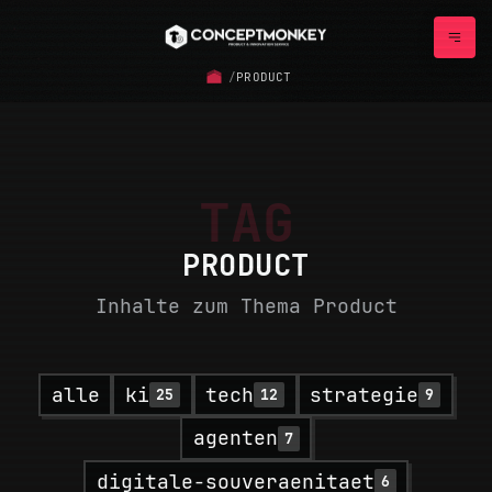
/
PRODUCT
TAG
PRODUCT
Inhalte zum Thema Product
alle
ki
tech
strategie
25
12
9
agenten
7
digitale-souveraenitaet
6