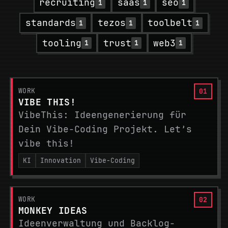
recruiting
saas
seo
1
1
1
standards
tezos
toolbelt
1
1
1
tooling
trust
web3
1
1
1
WORK
VIBE THIS!
VibeThis: Ideengenerierung für
Dein Vibe-Coding Projekt. Let’s
vibe this!
KI
Innovation
Vibe-Coding
WORK
MONKEY IDEAS
Ideenverwaltung und Backlog-