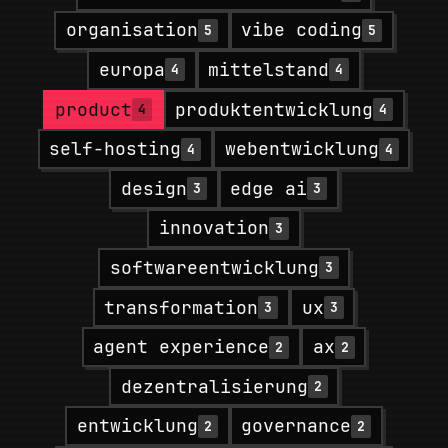
organisation
vibe coding
5
5
europa
mittelstand
4
4
product
produktentwicklung
4
4
self-hosting
webentwicklung
4
4
design
edge ai
3
3
innovation
3
softwareentwicklung
3
transformation
ux
3
3
agent experience
ax
2
2
dezentralisierung
2
entwicklung
governance
2
2