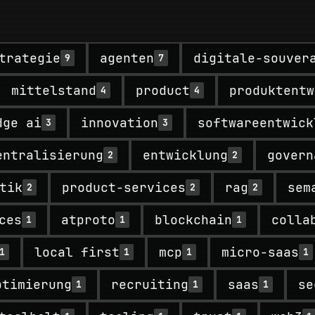
trategie
agenten
digitale-souver
9
7
mittelstand
product
produktentw
4
4
dge ai
innovation
softwareentwick
3
3
entralisierung
entwicklung
govern
2
2
tik
product-services
rag
sem
2
2
2
ces
atproto
blockchain
colla
1
1
1
local first
mcp
micro-saas
1
1
1
1
ptimierung
recruiting
saas
se
1
1
1