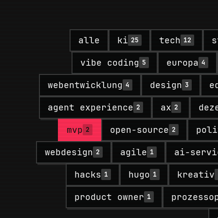
alle
ki
tech
s
25
12
vibe coding
europa
5
4
webentwicklung
design
e
4
3
agent experience
ax
dez
2
2
mvp
open-source
poli
2
2
webdesign
agile
ai-servi
2
1
hacks
hugo
kreativ
1
1
product owner
prozesso
1