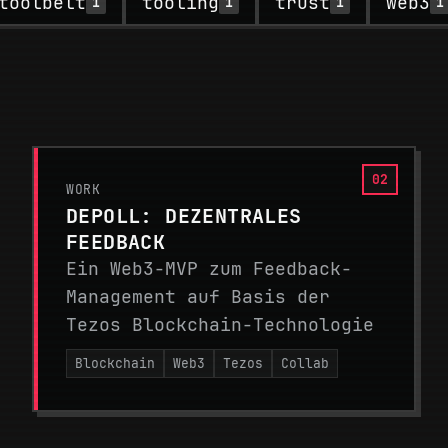
toolbelt
tooling
trust
web3
1
1
1
1
WORK
DEPOLL: DEZENTRALES
FEEDBACK
Ein Web3-MVP zum Feedback-
Management auf Basis der
Tezos Blockchain-Technologie
Blockchain
Web3
Tezos
Collab