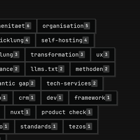
aenitaet
organisation
6
5
icklung
self-hosting
4
4
lung
transformation
ux
3
3
3
ance
llms.txt
methoden
2
2
2
antic gap
tech-services
2
2
b
crm
dev
framework
1
1
1
1
nuxt
product check
1
1
o
standards
tezos
1
1
1