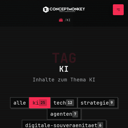
/
KI
TAG
KI
Inhalte zum Thema KI
alle
ki
tech
strategie
25
12
9
agenten
7
digitale-souveraenitaet
6