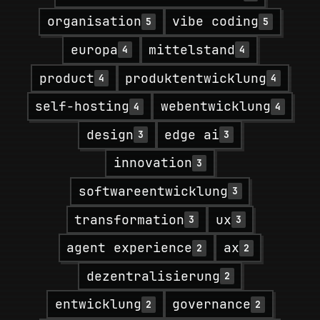
organisation
vibe coding
5
5
europa
mittelstand
4
4
product
produktentwicklung
4
4
self-hosting
webentwicklung
4
4
design
edge ai
3
3
innovation
3
softwareentwicklung
3
transformation
ux
3
3
agent experience
ax
2
2
dezentralisierung
2
entwicklung
governance
2
2