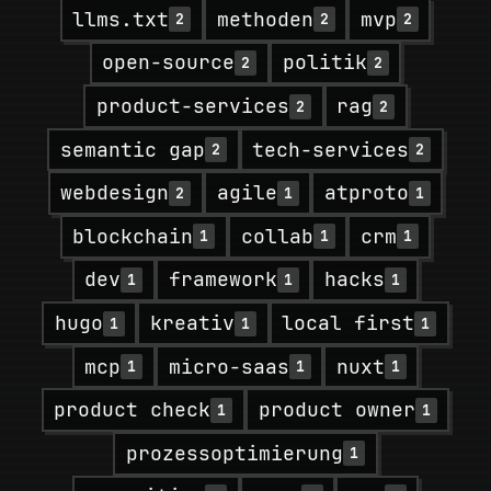
llms.txt
methoden
mvp
2
2
2
open-source
politik
2
2
product-services
rag
2
2
semantic gap
tech-services
2
2
webdesign
agile
atproto
2
1
1
blockchain
collab
crm
1
1
1
dev
framework
hacks
1
1
1
hugo
kreativ
local first
1
1
1
mcp
micro-saas
nuxt
1
1
1
product check
product owner
1
1
prozessoptimierung
1