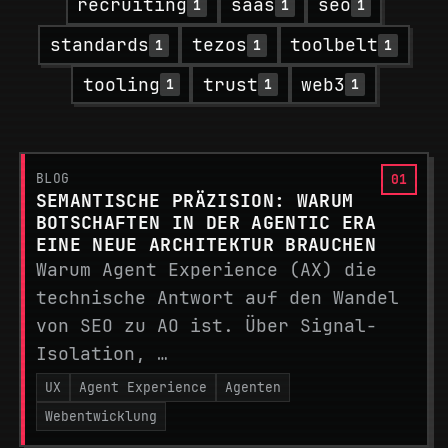
recruiting
saas
seo
1
1
1
standards
tezos
toolbelt
1
1
1
tooling
trust
web3
1
1
1
BLOG
SEMANTISCHE PRÄZISION: WARUM
BOTSCHAFTEN IN DER AGENTIC ERA
EINE NEUE ARCHITEKTUR BRAUCHEN
Warum Agent Experience (AX) die
technische Antwort auf den Wandel
von SEO zu AO ist. Über Signal-
Isolation, …
UX
Agent Experience
Agenten
Webentwicklung