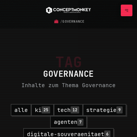
/
GOVERNANCE
TAG
GOVERNANCE
Inhalte zum Thema Governance
alle
ki
tech
strategie
25
12
9
agenten
7
digitale-souveraenitaet
6