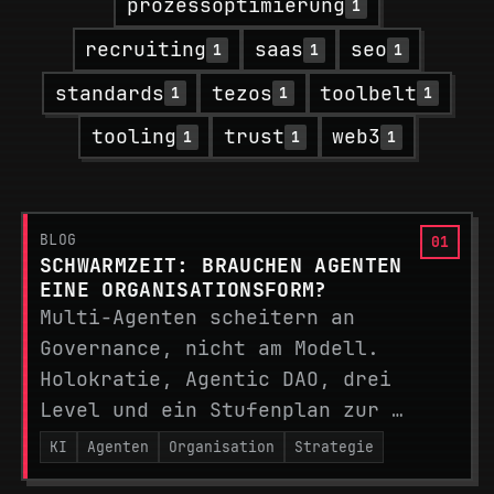
prozessoptimierung
1
recruiting
saas
seo
1
1
1
standards
tezos
toolbelt
1
1
1
tooling
trust
web3
1
1
1
BLOG
SCHWARMZEIT: BRAUCHEN AGENTEN
EINE ORGANISATIONSFORM?
Multi-Agenten scheitern an
Governance, nicht am Modell.
Holokratie, Agentic DAO, drei
Level und ein Stufenplan zur …
KI
Agenten
Organisation
Strategie