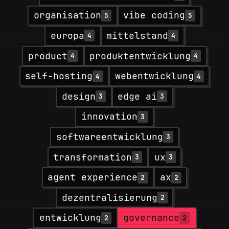
organisation
vibe coding
5
5
europa
mittelstand
4
4
product
produktentwicklung
4
4
self-hosting
webentwicklung
4
4
design
edge ai
3
3
innovation
3
softwareentwicklung
3
transformation
ux
3
3
agent experience
ax
2
2
dezentralisierung
2
entwicklung
governance
2
2