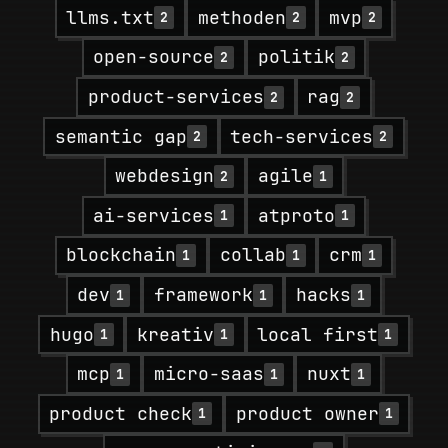
llms.txt
methoden
mvp
2
2
2
open-source
politik
2
2
product-services
rag
2
2
semantic gap
tech-services
2
2
webdesign
agile
2
1
ai-services
atproto
1
1
blockchain
collab
crm
1
1
1
dev
framework
hacks
1
1
1
hugo
kreativ
local first
1
1
1
mcp
micro-saas
nuxt
1
1
1
product check
product owner
1
1