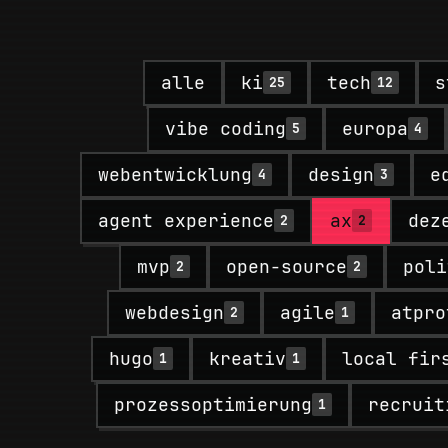
alle
ki
tech
s
25
12
vibe coding
europa
5
4
webentwicklung
design
e
4
3
agent experience
ax
dez
2
2
mvp
open-source
poli
2
2
webdesign
agile
atpro
2
1
hugo
kreativ
local fir
1
1
prozessoptimierung
recruit
1