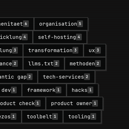
aenitaet
organisation
6
5
icklung
self-hosting
4
4
lung
transformation
ux
3
3
3
ance
llms.txt
methoden
2
2
2
antic gap
tech-services
2
2
dev
framework
hacks
1
1
1
oduct check
product owner
1
1
ezos
toolbelt
tooling
1
1
1