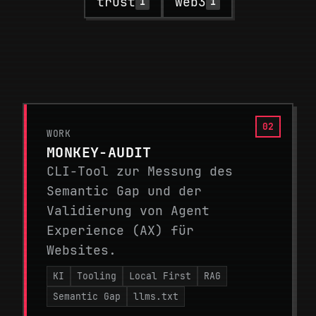
trust
web3
1
1
WORK
MONKEY-AUDIT
CLI-Tool zur Messung des
Semantic Gap und der
Validierung von Agent
Experience (AX) für
Websites.
KI
Tooling
Local First
RAG
Semantic Gap
llms.txt