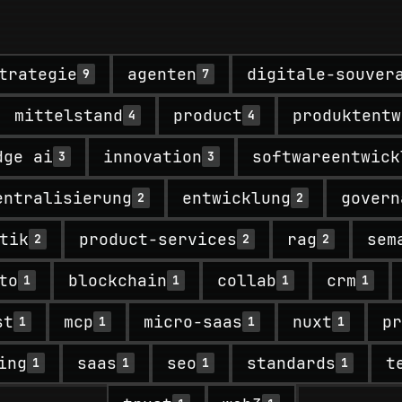
trategie
agenten
digitale-souver
9
7
mittelstand
product
produktentw
4
4
dge ai
innovation
softwareentwick
3
3
entralisierung
entwicklung
govern
2
2
tik
product-services
rag
sem
2
2
2
to
blockchain
collab
crm
1
1
1
1
st
mcp
micro-saas
nuxt
pr
1
1
1
1
ing
saas
seo
standards
t
1
1
1
1