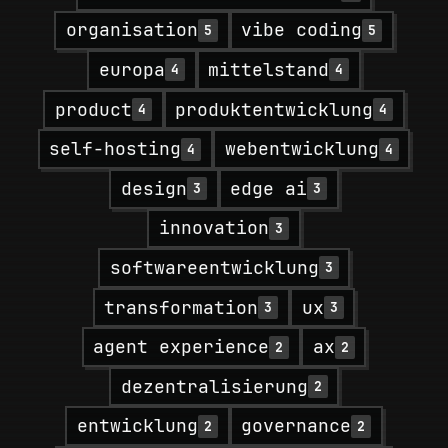
organisation
vibe coding
5
5
europa
mittelstand
4
4
product
produktentwicklung
4
4
self-hosting
webentwicklung
4
4
design
edge ai
3
3
innovation
3
softwareentwicklung
3
transformation
ux
3
3
agent experience
ax
2
2
dezentralisierung
2
entwicklung
governance
2
2