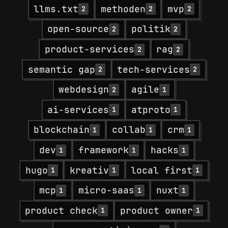
llms.txt
methoden
mvp
2
2
2
open-source
politik
2
2
product-services
rag
2
2
semantic gap
tech-services
2
2
webdesign
agile
2
1
ai-services
atproto
1
1
blockchain
collab
crm
1
1
1
dev
framework
hacks
1
1
1
hugo
kreativ
local first
1
1
1
mcp
micro-saas
nuxt
1
1
1
product check
product owner
1
1