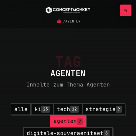
/
AGENTEN
TAG
AGENTEN
Inhalte zum Thema Agenten
alle
ki
tech
strategie
25
12
9
agenten
7
digitale-souveraenitaet
6