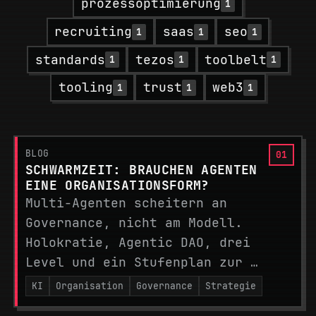
prozessoptimierung
1
recruiting
saas
seo
1
1
1
standards
tezos
toolbelt
1
1
1
tooling
trust
web3
1
1
1
BLOG
SCHWARMZEIT: BRAUCHEN AGENTEN
EINE ORGANISATIONSFORM?
Multi-Agenten scheitern an
Governance, nicht am Modell.
Holokratie, Agentic DAO, drei
Level und ein Stufenplan zur …
KI
Organisation
Governance
Strategie