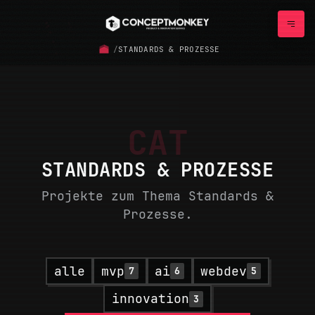
/
STANDARDS & PROZESSE
CAT
STANDARDS & PROZESSE
Projekte zum Thema Standards &
Prozesse.
alle
mvp
ai
webdev
7
6
5
innovation
3