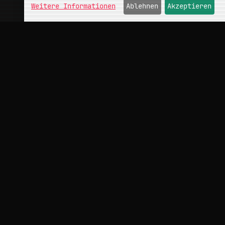
Weitere Informationen
Ablehnen
Akzeptieren
ÜBER
conceptMonkey
Portfolio
Kontakt
INFO
Impressum
Datenschutz
Hinweise
Cookies
SOCIAL
LinkedIn