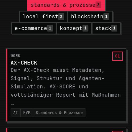
standards & prozesse
3
local first
blockchain
2
1
e-commerce
konzept
stack
1
1
1
WORK
AX-CHECK
Der AX-Check misst Metadaten,
Signal, Struktur und Agenten-
Simulation. AX-SCORE und
vollständiger Report mit Maßnahmen
…
AI
MVP
Standards & Prozesse