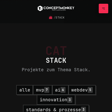
/
STACK
CAT
STACK
Projekte zum Thema Stack.
alle
mvp
ai
webdev
7
6
5
innovation
3
standards & prozesse
3