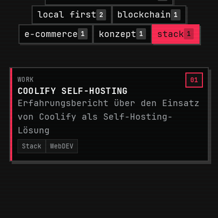
local first
blockchain
2
1
e-commerce
konzept
stack
1
1
1
WORK
COOLIFY SELF-HOSTING
Erfahrungsbericht über den Einsatz
von Coolify als Self-Hosting-
Lösung
Stack
WebDEV