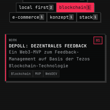
local first
blockchain
2
1
e-commerce
konzept
stack
1
1
1
WORK
DEPOLL: DEZENTRALES FEEDBACK
Ein Web3-MVP zum Feedback-
Management auf Basis der Tezos
Blockchain-Technologie
Blockchain
MVP
WebDEV