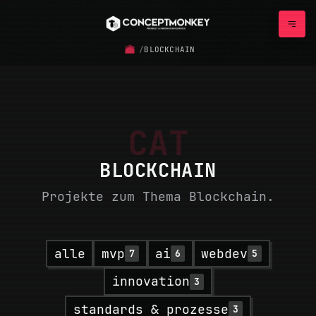
/
BLOCKCHAIN
CAT
BLOCKCHAIN
Projekte zum Thema Blockchain.
alle
mvp
ai
webdev
7
6
5
innovation
3
standards & prozesse
3