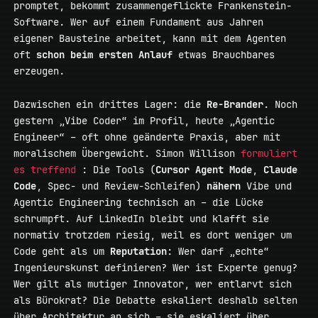
promptet, bekommt zusammengeflickte Frankenstein-
Software. Wer auf einem Fundament aus Jahren
eigener Bausteine arbeitet, kann mit dem Agenten
oft
schon beim ersten Anlauf
etwas Brauchbares
erzeugen.
Dazwischen ein drittes Lager: die
Re-Brander
. Noch
gestern „Vibe Coder“ im Profil, heute „Agentic
Engineer“ – oft ohne geänderte Praxis, aber mit
moralischem Übergewicht. Simon Willison
formuliert
es treffend
: Die Tools (
Cursor Agent Mode
,
Claude
Code
, Spec- und Review-Schleifen)
nähern
Vibe und
Agentic Engineering technisch an – die Lücke
schrumpft. Auf LinkedIn bleibt und klafft sie
normativ trotzdem riesig, weil es dort weniger um
Code geht als um
Reputation
: Wer darf „echte“
Ingenieurskunst definieren? Wer ist Experte genug?
Wer gilt als mutiger Innovator, wer entlarvt sich
als Bürokrat? Die Debatte eskaliert deshalb selten
über Architektur an sich – sie eskaliert über