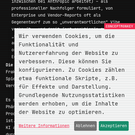
inzwischen bei Anthropic arbeitet) – als
professioneller Nachfolger formuliert, von
Enterprise und Vendor-Reports oft als
Gegenentwurf zum so „unverantwortlichen“ Vibe
verkauft – und damit fast reaktionär zur einzig
Wir verwenden Cookies, um die
„seriösen“ Disziplin erklärt. Hier bauen wir
angeblich keine Software mehr, sondern
Funktionalität und
orchestrieren Agenten-Teams in persistenten
Nutzererfahrung der Website zu
Edit-Test-Fix-Schleifen.
verbessern. Diese können Sie
Die dogmatische Spaltung:
Die „Agentic Engineering“
konfigurieren. Zu Cookies zählen
Fraktion schimpft Vibe Coding „unverantwortliches
etwa funktionale Skripte, z.B.
Spielzeug“, während die Tech-Bros dass Bollwerk der
Vernunft als bürokratisches Over-Engineering abtun.
für Effekte und Darstellung.
Grundlegende Nutzungsstatistiken
Es sind zwei unterschiedliche Blicke auf dasselbe
werden erhoben, um die Inhalte
Phänomen: die Tatsache, dass die rein manuelle
der Website zu optimieren.
Produktion von Syntax im Grunde irrelevant geworden
ist. Beide Sichtweisen erkennen den Siegeszug von
Weitere Informationen
Ablehnen
Akzeptieren
KI an. Doch statt diesen Shift intellektuell zu
durchdringen, flüchten sich die technische