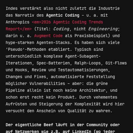
Indes verstärkt also nicht zuletzt die Industrie
das Narrativ des
Agentic Coding
– u. a. mit
Anthropics
<em>2026 Agentic Coding Trends
Report</em>
(Titel:
Coding
, nicht
Engineering
;
darin u. a.
Augment Code
als Praxisbeispiel) und
hype-starken Agenten-Stacks. Es haben sich viele
‘Pseudo’-Methoden etabliert. Typisch sind
unterschiedlich komplexe Agent-Subagent-
Iterationen, Spec-Batterien, Ralph-Loops, Git-Flows
und Hooks, Review und Testautomatisierungen,
Changes und Fixes, automatisierte Feststellung
möglicher Vulnerabilities – aber: die grüne
Pipeline allein ist noch keine Architektur, und
schon erst recht kein Produkt. Durch vehementes
Aufrüsten und Steigerung der Komplexität wird hier
versucht den Anschein von Qualität zu wahren.
Der eigentliche Beef läuft in der Community oder
auf Netzwerken wie z.B. auf LinkedIn (wo jeder