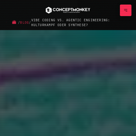
VIBE CODING VS. AGENTIC ENGINEERING:
/
BLOG
/
KULTURKAMPF ODER SYNTHESE?