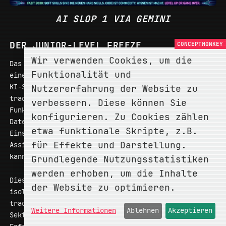
AI SLOP 1 VIA GEMINI
DER JUNIOR-LEVEL FREEZE
Wir verwenden Cookies, um die
Das Konzept des “Junior-Level Freeze” beschreibt
Funktionalität und
eine strukturelle Diskontinuität im Arbeitsmarkt.
KI-Systeme übernehmen zunehmend Aufgaben
Nutzererfahrung der Website zu
traditioneller Junior-Positionen: einfache
verbessern. Diese können Sie
Funktionen, Unit Tests, Dokumentation, Standard-
konfigurieren. Zu Cookies zählen
Datenanalysen. Unternehmen substituieren Junior-
etwa funktionale Skripte, z.B.
Einstellungen, da ein Senior-Entwickler mit KI-
für Effekte und Darstellung.
Assistenz die Arbeit mehrerer Junioren erledigen
kann.
Grundlegende Nutzungsstatistiken
werden erhoben, um die Inhalte
Dies ist fundamental neu: Es betrifft nicht
der Website zu optimieren.
isolierte Jobverluste, sondern die Erosion des
traditionellen Karrierepfads im White-Collar-
Weitere Informationen
Ablehnen
Akzeptieren
Sektor. Der Mechanismus, durch den Berufsanfänger