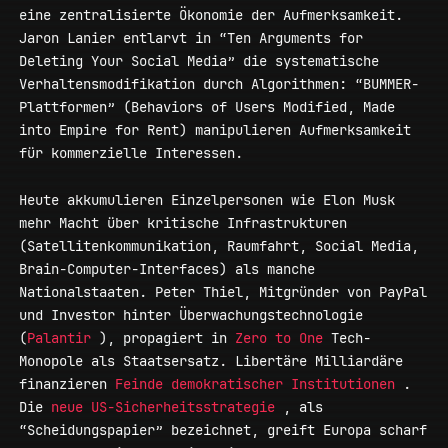
eine zentralisierte Ökonomie der Aufmerksamkeit.
Jaron Lanier entlarvt in “Ten Arguments for
Deleting Your Social Media” die systematische
Verhaltensmodifikation durch Algorithmen: “BUMMER-
Plattformen” (Behaviors of Users Modified, Made
into Empire for Rent) manipulieren Aufmerksamkeit
für kommerzielle Interessen.
Heute akkumulieren Einzelpersonen wie Elon Musk
mehr Macht über kritische Infrastrukturen
(Satellitenkommunikation, Raumfahrt, Social Media,
Brain-Computer-Interfaces) als manche
Nationalstaaten. Peter Thiel, Mitgründer von PayPal
und Investor hinter Überwachungstechnologie
(
Palantir
), propagiert in
Zero to One
Tech-
Monopole als Staatsersatz. Libertäre Milliardäre
finanzieren
Feinde demokratischer Institutionen
.
Die
neue US-Sicherheitsstrategie
, als
“Scheidungspapier” bezeichnet, greift Europa scharf